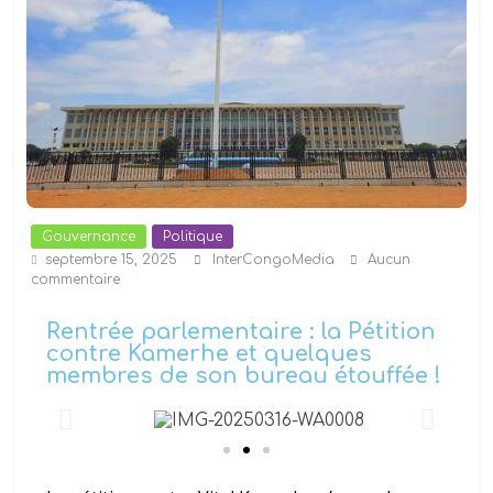
Gouvernance
Politique
septembre 15, 2025
InterCongoMedia
Aucun
commentaire
Rentrée parlementaire : la Pétition
contre Kamerhe et quelques
membres de son bureau étouffée !