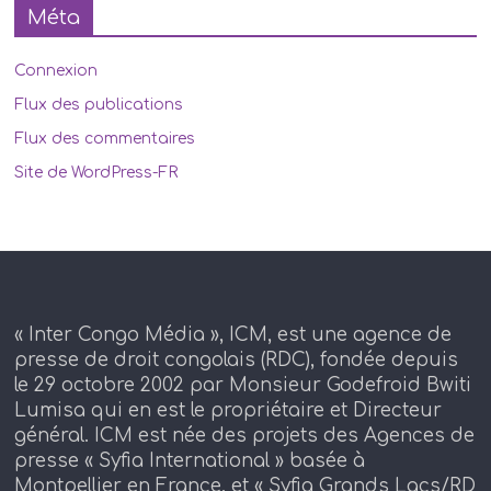
Méta
Connexion
Flux des publications
Flux des commentaires
Site de WordPress-FR
« Inter Congo Média », ICM, est une agence de
presse de droit congolais (RDC), fondée depuis
le 29 octobre 2002 par Monsieur Godefroid Bwiti
Lumisa qui en est le propriétaire et Directeur
général. ICM est née des projets des Agences de
presse « Syfia International » basée à
Montpellier en France, et « Syfia Grands Lacs/RD