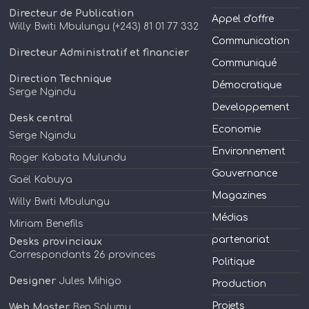
Directeur de Publication
Appel d'offre
Willy Bwiti Mbulungu (+243) 81 01 77 332
Communication
Directeur Administratif et financier
Communiqué
Direction Technique
Démocratique
Serge Ngindu
Developpement
Desk central
Economie
Serge Ngindu
Environnement
Roger Kabata Mulundu
Gouvernance
Gaël Kabuya
Magazines
Willy Bwiti Mbulungu
Médias
Miriam Benefils
partenariat
Desks provinciaux
Correspondants 26 provinces
Politique
Designer
Jules Mihigo
Production
Projets
Web Master
Ben Salumu