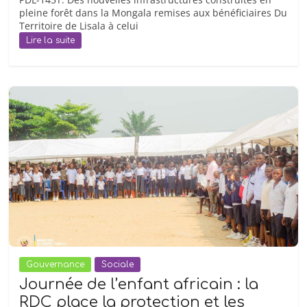
en
pleine forêt dans la Mongala remises aux bénéficiaires Du
est
Territoire de Lisala à celui
le
Lire la suite
propriétaire
et
Directeur
général.
ICM
est
née
des
projets
de
l’Agence
de
presse
«
Gouvernance
Sociale
Syfia
Journée de l’enfant africain : la
Grands
RDC place la protection et les