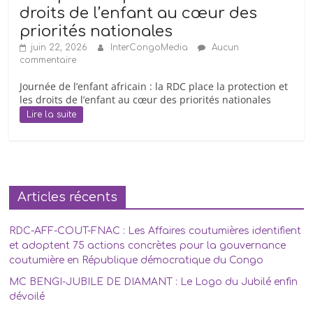
Lacs/RD
droits de l’enfant au cœur des
Congo
priorités nationales
»,
juin 22, 2026
InterCongoMedia
Aucun
dont
commentaire
Godefroid
Journée de l’enfant africain : la RDC place la protection et
Bwiti
les droits de l’enfant au cœur des priorités nationales
Lumisa
Lire la suite
fut
Coordonnateur
de
2004
à
Articles récents
2012.
RDC-AFF-COUT-FNAC : Les Affaires coutumières identifient
et adoptent 75 actions concrètes pour la gouvernance
coutumière en République démocratique du Congo
MC BENGI-JUBILE DE DIAMANT : Le Logo du Jubilé enfin
dévoilé