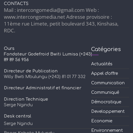
CONTACTS
Mail : intercongomedia@gmail.com Web :
www.intercongomedia.net Adresse provisoire :
11ème rue Limete, petit boulevard 343, Kinshasa,
RDC.
Ours
Catégories
Fondateur Godefroid Bwiti Lumisa (+243)
89 89 56 956
Actualités
Directeur de Publication
Appel d'offre
Willy Bwiti Mbulungu (+243) 81 01 77 332
Communication
Directeur Administratif et financier
Communiqué
Direction Technique
Démocratique
Serge Ngindu
Developpement
Desk central
Economie
Serge Ngindu
Environnement