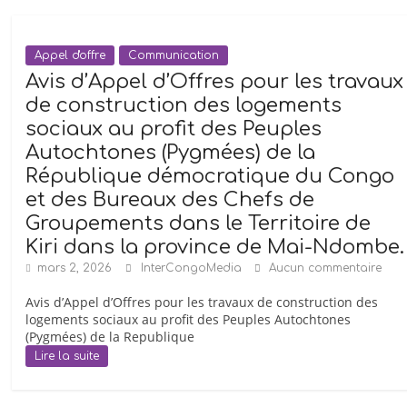
en
est
le
Appel d'offre
Communication
propriétaire
Avis d’Appel d’Offres pour les travaux
et
de construction des logements
Directeur
sociaux au profit des Peuples
général.
Autochtones (Pygmées) de la
ICM
République démocratique du Congo
est
et des Bureaux des Chefs de
née
des
Groupements dans le Territoire de
projets
Kiri dans la province de Mai-Ndombe.
de
mars 2, 2026
InterCongoMedia
Aucun commentaire
l’Agence
Avis d’Appel d’Offres pour les travaux de construction des
de
logements sociaux au profit des Peuples Autochtones
presse
(Pygmées) de la Republique
«
Lire la suite
Syfia
Grands