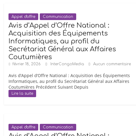
Lacs/RD
Congo
Appel d'offre
Communication
»,
Avis d’Appel d’Offre National :
dont
Godefroid
Acquisition des Équipements
Bwiti
Informatiques, au profil du
Lumisa
Secrétariat Général aux Affaires
fut
Coutumières
Coordonnateur
février 18, 2026
InterCongoMedia
Aucun commentaire
de
Avis d’Appel d’Offre National : Acquisition des Équipements
2004
Informatiques, au profil du Secrétariat Général aux Affaires
à
Coutumières Précédent Suivant Depuis
2012.
Lire la suite
Appel d'offre
Communication
Avis d’Appel d’Offre National :