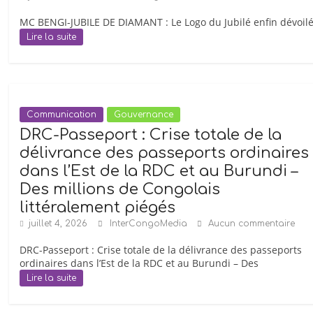
de
MC BENGI-JUBILE DE DIAMANT : Le Logo du Jubilé enfin dévoilé 
presse
Lire la suite
de
droit
congolais
(RDC),
fondée
Communication
Gouvernance
depuis
DRC-Passeport : Crise totale de la
le
délivrance des passeports ordinaires
29
dans l’Est de la RDC et au Burundi –
octobre
Des millions de Congolais
2002
littéralement piégés
par
juillet 4, 2026
InterCongoMedia
Aucun commentaire
Monsieur
Godefroid
DRC-Passeport : Crise totale de la délivrance des passeports
ordinaires dans l’Est de la RDC et au Burundi – Des
Bwiti
Lire la suite
Lumisa
qui