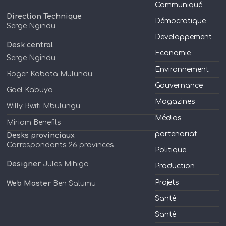
Communiqué
Direction Technique
Démocratique
Serge Ngindu
Developpement
Desk central
Economie
Serge Ngindu
Environnement
Roger Kabata Mulundu
Gouvernance
Gaël Kabuya
Magazines
Willy Bwiti Mbulungu
Médias
Miriam Benefils
partenariat
Desks provinciaux
Correspondants 26 provinces
Politique
Designer
Jules Mihigo
Production
Projets
Web Master
Ben Salumu
Santé
Santé