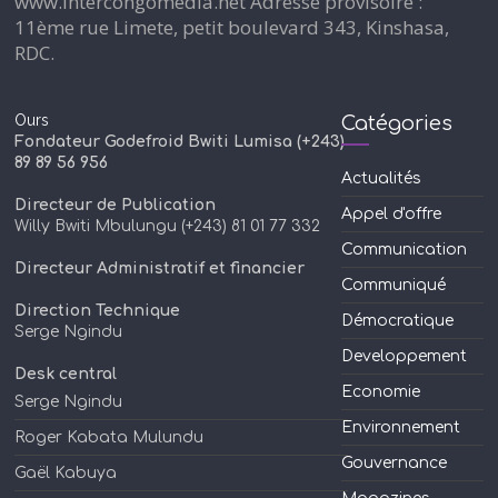
www.intercongomedia.net Adresse provisoire :
11ème rue Limete, petit boulevard 343, Kinshasa,
RDC.
Ours
Catégories
Fondateur Godefroid Bwiti Lumisa (+243)
89 89 56 956
Actualités
Directeur de Publication
Appel d'offre
Willy Bwiti Mbulungu (+243) 81 01 77 332
Communication
Directeur Administratif et financier
Communiqué
Direction Technique
Démocratique
Serge Ngindu
Developpement
Desk central
Economie
Serge Ngindu
Environnement
Roger Kabata Mulundu
Gouvernance
Gaël Kabuya