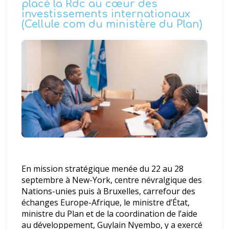
placé la Rdc au cœur des
FC mises à leur charge
investissements internationaux
DRC-Passeport : Crise totale de
(Cellule com du ministère du Plan)
la délivrance des passeports
ordinaires dans l’Est de la RDC et
au Burundi – Des millions de
Congolais littéralement piégés
En mission stratégique menée du 22 au 28
septembre à New-York, centre névralgique des
Nations-unies puis à Bruxelles, carrefour des
échanges Europe-Afrique, le ministre d’État,
ministre du Plan et de la coordination de l’aide
au développement, Guylain Nyembo, y a exercé