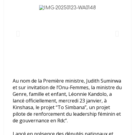
FC mises à leur charge
DRC-Passeport : Crise totale de
la délivrance des passeports
ordinaires dans l’Est de la RDC et
au Burundi – Des millions de
Congolais littéralement piégés
Au nom de la Première ministre, Judith Suminwa
et sur invitation de l’Onu-Femmes, la ministre du
Genre, famille et enfant, Léonnie Kandolo, a
lancé officiellement, mercredi 23 janvier, à
Kinshasa, le projet “To Simbana”, un projet
pilote de renforcement du leadership féminin et
de gouvernance en Rdc”.
Lancé en présence des députés nationaux et