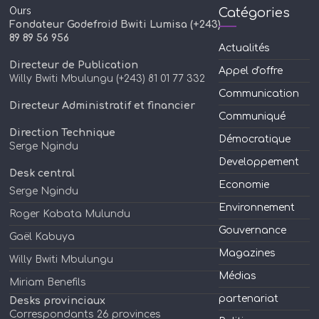
Ours
Catégories
Fondateur Godefroid Bwiti Lumisa (+243)
89 89 56 956
Actualités
Directeur de Publication
Appel d'offre
Willy Bwiti Mbulungu (+243) 81 01 77 332
Communication
Directeur Administratif et financier
Communiqué
Direction Technique
Démocratique
Serge Ngindu
Developpement
Desk central
Economie
Serge Ngindu
Environnement
Roger Kabata Mulundu
Gouvernance
Gaël Kabuya
Magazines
Willy Bwiti Mbulungu
Médias
Miriam Benefils
partenariat
Desks provinciaux
Correspondants 26 provinces