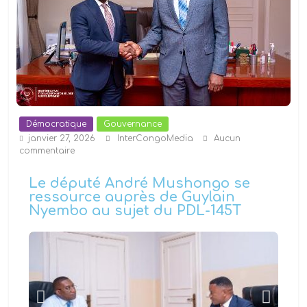
Démocratique
Gouvernance
janvier 27, 2026
InterCongoMedia
Aucun
commentaire
Le député André Mushongo se
ressource auprès de Guylain
Nyembo au sujet du PDL-145T