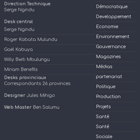
Direction Technique
Démocratique
Serge Ngindu
Developpement
Desk central
Economie
Serge Ngindu
Environnement
Roger Kabata Mulundu
Gouvernance
Gaël Kabuya
Magazines
Willy Bwiti Mbulungu
Médias
Miriam Benefils
partenariat
Desks provinciaux
Correspondants 26 provinces
Politique
Designer
Jules Mihigo
Production
Projets
Web Master
Ben Salumu
Santé
Santé
Sociale