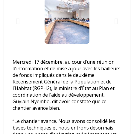
FC mises à leur charge
DRC-Passeport : Crise totale de
la délivrance des passeports
ordinaires dans l’Est de la RDC et
au Burundi – Des millions de
Congolais littéralement piégés
Mercredi 17 décembre, au cour d’une réunion
d’information et de mise à jour avec les bailleurs
de fonds impliqués dans le deuxième
Recensement Général de la Population et de
l’Habitat (RGPH2), le ministre d’État au Plan et
coordination de l’aide au développement,
Guylain Nyembo, dit avoir constaté que ce
chantier avance bien.
“Le chantier avance. Nous avons consolidé les
bases techniques et nous entrons désormais