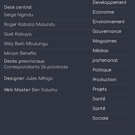
Developpement
Desk central
Economie
Serge Ngindu
Environnement
Roger Kabata Mulundu
Gouvernance
Gaël Kabuya
Magazines
Willy Bwiti Mbulungu
Médias
Miriam Benefils
partenariat
Desks provinciaux
Correspondants 26 provinces
Politique
Designer
Jules Mihigo
Production
Projets
Web Master
Ben Salumu
Santé
Santé
Sociale