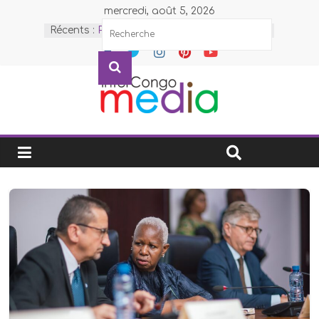
mercredi, août 5, 2026
Récents :
PDL-145T: Des nouvelles
infrastructures construites en
pleine forêt dans la Mongala
remises aux bénéficiaires
RDC-AFF-COUT-FNAC : Les
Affaires coutumières identifient et
adoptent 75 actions concrètes
pour la gouvernance coutumière
en République démocratique du
Congo
MC BENGI-JUBILE DE
DIAMANT : Le Logo du Jubilé
enfin dévoilé
Cour des comptes-Maniema /
Gestion des faits : Mousse
Kabwankubi Moïse et Kingalu
Masimango Bienvenu, sommés
de prouver leur innocence dans
un délai d’un mois sur les
opérations des fonds publics
d’un montant de 840 millions de