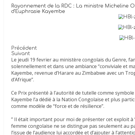
de
Rayonnement de la RDC : La ministre Micheline 
d'Euphrasie Kayembe
presse
de
droit
congolais
(RDC),
Précédent
fondée
Suivant
depuis
Le jeudi 19 fevrier au ministère congolais du Genre, fam
le
solennellement et dans une ambiance “conviviale et mat
29
Kayembe, revenue d’Harare au Zimbabwe avec un Troph
octobre
d’Afrique”.
2002
par
Ce Prix présenté à l’autorité de tutelle comme symbol
Kayembe l’a dédié à la Nation Congolaise et plus parti
Monsieur
comme modèle de “force et de résilience”.
Godefroid
Bwiti
” Il était important pour moi de présenter cet exploit
Lumisa
femme congolaise ne se distingue pas seulement au pays
qui
l’issue de l’audience lui accordée et d’ajouter à l’attent