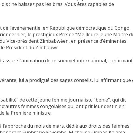
e dis : ne baissez pas les bras. Vous êtes capables de
et de l’événementiel en République démocratique du Congo,
ier dernier, le prestigieux Prix de “Meilleure jeune Maître d
ns du Vice-président Zimbabwéen, en présence d’éminentes
et le Président du Zimbabwe.
 assuré l’animation de ce sommet international, confirmant
rante, lui a prodigué des sages conseils, lui affirmant que 
sabilité” de cette jeune femme journaliste “benie”, qui dit
nt d’autres femmes congolaises qui ont prit leur destin en
 de la Première ministre.
’à l’approche du mois de mars, dédié aux droits des femmes,
En honorant Euphrasie Kayembe, Micheline Ombae Kalama