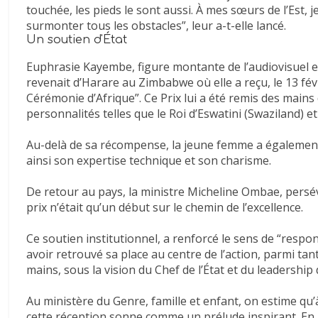
en
touchée, les pieds le sont aussi. À mes sœurs de l’Est, j
est
surmonter tous les obstacles”, leur a-t-elle lancé.
le
Un soutien d'État
propriétaire
Euphrasie Kayembe, figure montante de l’audiovisuel 
et
revenait d’Harare au Zimbabwe où elle a reçu, le 13 févr
Directeur
Cérémonie d’Afrique”. Ce Prix lui a été remis des mai
général.
personnalités telles que le Roi d’Eswatini (Swaziland) 
ICM
est
Au-delà de sa récompense, la jeune femme a également
née
ainsi son expertise technique et son charisme.
des
projets
De retour au pays, la ministre Micheline Ombae, persévé
de
prix n’était qu’un début sur le chemin de l’excellence.
l’Agence
Ce soutien institutionnel, a renforcé le sens de “respon
de
avoir retrouvé sa place au centre de l’action, parmi ta
presse
mains, sous la vision du Chef de l’État et du leadership
«
Syfia
Au ministère du Genre, famille et enfant, on estime qu
Grands
cette réception sonne comme un prélude inspirant. 