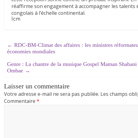
Lacs/RD
réaffirme son engagement à accompagner les talents ém
Congo
congolais à l’échelle continental.
»,
Icm
dont
Godefroid
Bwiti
←
RDC-BM-Climat des affaires : les ministres réformateur
Lumisa
économies mondiales
fut
Coordonnateur
Genre : La chantre de la musique Gospel Maman Shabani ap
de
Ombae
→
2004
à
Laisser un commentaire
2012.
Votre adresse e-mail ne sera pas publiée.
Les champs obli
Commentaire
*