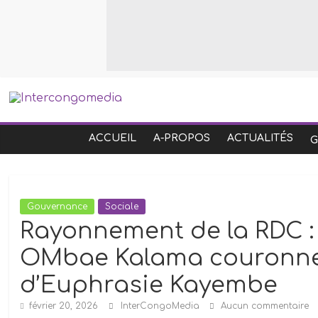
Intercongomedia
ACCUEIL
A-PROPOS
ACTUALITÉS
«
Inter
Congo
Média
Gouvernance
Sociale
»,
Rayonnement de la RDC : 
ICM
en
OMbae Kalama couronne 
abrégé,
d’Euphrasie Kayembe
est
une
février 20, 2026
InterCongoMedia
Aucun commentaire
agence