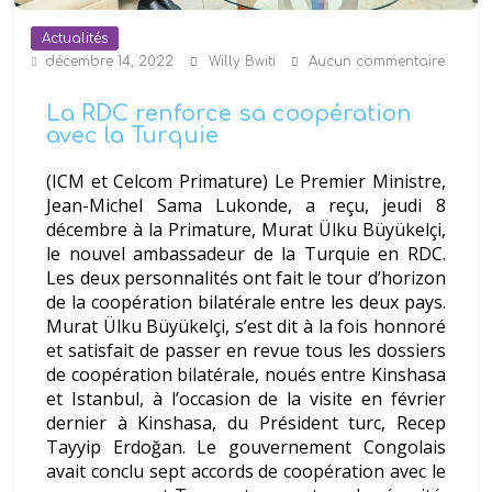
FC mises à leur charge
DRC-Passeport : Crise totale de
Actualités
la délivrance des passeports
décembre 14, 2022
Willy Bwiti
Aucun commentaire
ordinaires dans l’Est de la RDC et
au Burundi – Des millions de
La RDC renforce sa coopération
Congolais littéralement piégés
avec la Turquie
(ICM et Celcom Primature) Le Premier Ministre,
Jean-Michel Sama Lukonde, a reçu, jeudi 8
décembre à la Primature, Murat Ülku Büyükelçi,
le nouvel ambassadeur de la Turquie en RDC.
Les deux personnalités ont fait le tour d’horizon
de la coopération bilatérale entre les deux pays.
Murat Ülku Büyükelçi, s’est dit à la fois honnoré
et satisfait de passer en revue tous les dossiers
de coopération bilatérale, noués entre Kinshasa
et Istanbul, à l’occasion de la visite en février
dernier à Kinshasa, du Président turc, Recep
Tayyip Erdoğan. Le gouvernement Congolais
avait conclu sept accords de coopération avec le