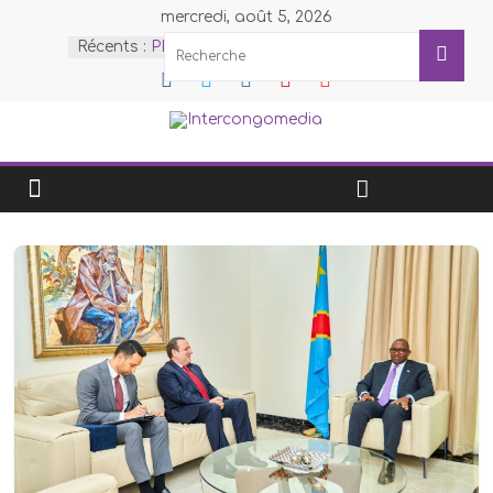
mercredi, août 5, 2026
Récents :
PDL-145T: Des nouvelles
infrastructures construites en
pleine forêt dans la Mongala
remises aux bénéficiaires
RDC-AFF-COUT-FNAC : Les
Affaires coutumières identifient et
adoptent 75 actions concrètes
pour la gouvernance coutumière
en République démocratique du
Congo
MC BENGI-JUBILE DE
DIAMANT : Le Logo du Jubilé
enfin dévoilé
Cour des comptes-Maniema /
Gestion des faits : Mousse
Kabwankubi Moïse et Kingalu
Masimango Bienvenu, sommés
de prouver leur innocence dans
un délai d’un mois sur les
opérations des fonds publics
d’un montant de 840 millions de