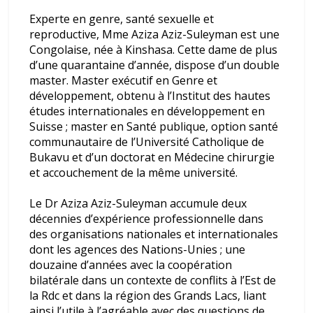
FC mises à leur charge
Experte en genre, santé sexuelle et
DRC-Passeport : Crise totale de
reproductive, Mme Aziza Aziz-Suleyman est une
la délivrance des passeports
Congolaise, née à Kinshasa. Cette dame de plus
ordinaires dans l’Est de la RDC et
d’une quarantaine d’année, dispose d’un double
au Burundi – Des millions de
master. Master exécutif en Genre et
Congolais littéralement piégés
développement, obtenu à l’Institut des hautes
études internationales en développement en
Suisse ; master en Santé publique, option santé
communautaire de l’Université Catholique de
Bukavu et d’un doctorat en Médecine chirurgie
et accouchement de la même université.
Le Dr Aziza Aziz-Suleyman accumule deux
décennies d’expérience professionnelle dans
des organisations nationales et internationales
dont les agences des Nations-Unies ; une
douzaine d’années avec la coopération
bilatérale dans un contexte de conflits à l’Est de
la Rdc et dans la région des Grands Lacs, liant
ainsi l’utile à l’agréable avec des questions de