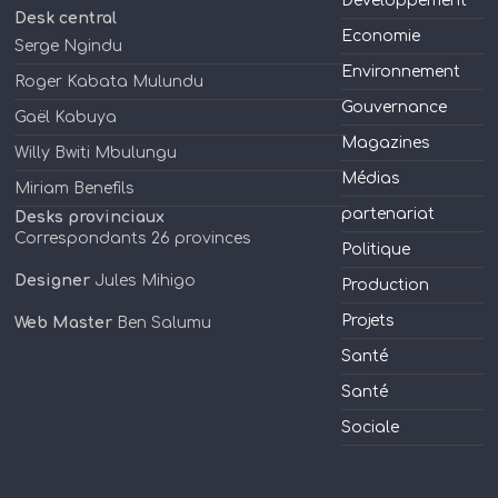
Developpement
Desk central
Economie
Serge Ngindu
Environnement
Roger Kabata Mulundu
Gouvernance
Gaël Kabuya
Magazines
Willy Bwiti Mbulungu
Médias
Miriam Benefils
partenariat
Desks provinciaux
Correspondants 26 provinces
Politique
Designer
Jules Mihigo
Production
Projets
Web Master
Ben Salumu
Santé
Santé
Sociale